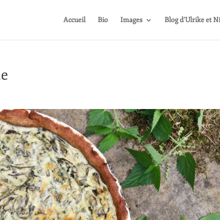
Accueil
Bio
Images
Blog d’Ulrike et N
ie