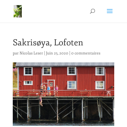
Sakrisøya, Lofoten
par
Nicolas Leser
|
Juin 25, 2020
|
0 commentaires